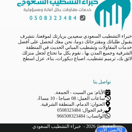
خبراء التشطيب السعودي سعيدين بزيارتك لموقعنا، نتشرف
بقبول طلباتك ومقترحاتك دوما، نحن معك لتحصل على أفضل
خدمات المقاولات وتشطيب المباني الحديث في المنطقة
الشرقية وجميع المدن بها ، نقوم بكل ما تحتاج لجعل منزلك
لائق بك، ترميم تشطيب، اصباغ ديكورات، بناء، عزل اسطح
تواصل بنا
الأيام: من السبت - الجمعة.
ساعات العمل: 08 صباجا - 10 مساءً.
العنوان: الدمام، المنطقة الشرقية.
رقم الجوال: 0508323484
الواتساب: 966508323484
الحقوق © 2026 -
خبراء التشطيب السعودي
اتصل الأن