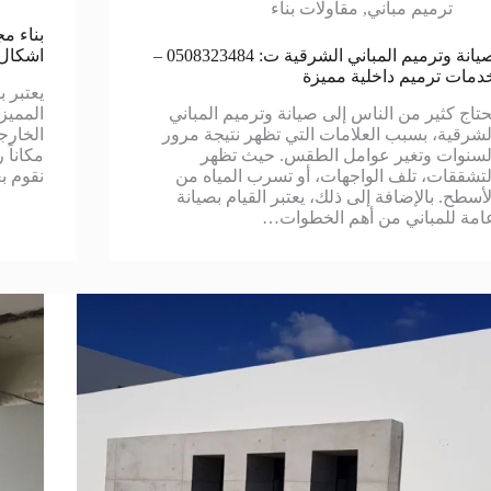
ترميم مباني
,
مقاولات بناء
صيانة وترميم المباني الشرقية ت: 0508323484 –
اشكال 
دمات ترميم داخلية مميزة
يعتبر 
حتاج كثير من الناس إلى صيانة وترميم المباني
المميز
لشرقية، بسبب العلامات التي تظهر نتيجة مرور
الخارج
لسنوات وتغير عوامل الطقس. حيث تظهر
مكاناً 
لتشققات، تلف الواجهات، أو تسرب المياه من
نقوم 
لأسطح. بالإضافة إلى ذلك، يعتبر القيام بصيانة
امة للمباني من أهم الخطوات…