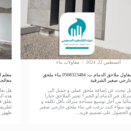
أغسطس 22, 2024
مقاولات بناء
مقاول ملاحق الدمام ت: 0508323484 بناء ملحق
ارجي صغير الشرقية
معالجة
ل تبحث عن إضافة ملحق عملي و جميل الى
هل تعا
نزلك في الدمام أو الخبر؟ تعتبر الملاحق خيارا
هذه ال
ثاليا من أجل توسيع مساحة منزلك بأقل تكلفة و
تقلق ف
هد سواء كنت ترغب في بناء ملحق خارجي صغير
لطريقة
و الحصول على تصميم فريد…
ظهور ت