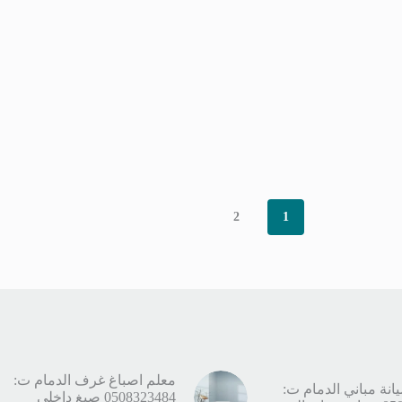
2
1
معلم اصباغ غرف الدمام ت:
نة مباني الدمام ت:
0508323484 صبغ داخلي