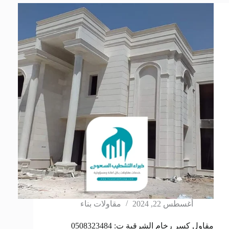
أغسطس 22, 2024
مقاولات بناء
مقاول كسر رخام الشرقية ت: 0508323484