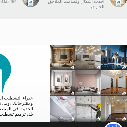
احدث اشكال وتصاميم الملاحق
0508323484 صيانة عمائ
الخارجية
خبراء التشطيب ال
ومقترحاتك دوما، 
الحديث في المنطقة
بك، ترميم تشطيب،
اتصل