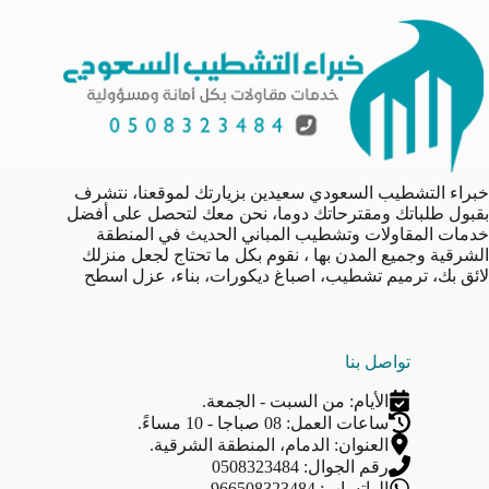
خبراء التشطيب السعودي سعيدين بزيارتك لموقعنا، نتشرف
بقبول طلباتك ومقترحاتك دوما، نحن معك لتحصل على أفضل
خدمات المقاولات وتشطيب المباني الحديث في المنطقة
الشرقية وجميع المدن بها ، نقوم بكل ما تحتاج لجعل منزلك
لائق بك، ترميم تشطيب، اصباغ ديكورات، بناء، عزل اسطح
تواصل بنا
الأيام: من السبت - الجمعة.
ساعات العمل: 08 صباجا - 10 مساءً.
العنوان: الدمام، المنطقة الشرقية.
رقم الجوال: 0508323484
الواتساب: 966508323484