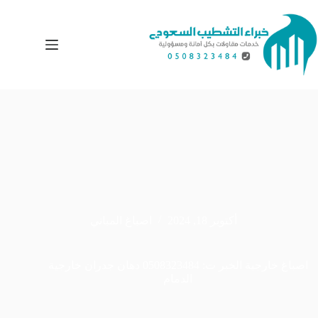
لتجاوز
لى
لمحتوى
أكتوبر 18, 2024
اصباغ المباني
اصباغ خارجية الخبر ت: 0508323484 دهان جدران خارجية
الدمام