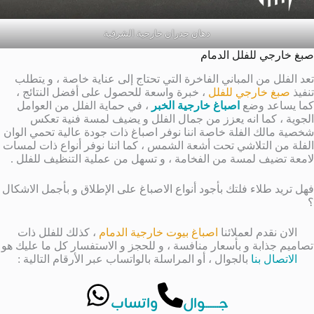
دهان جدران خارجية الشرقية
صبغ خارجي للفلل الدمام
تعد الفلل من المباني الفاخرة التي تحتاج إلى عناية خاصة ، و يتطلب
تنفيذ
صبغ خارجي للفلل
، خبرة واسعة للحصول على أفضل النتائج ،
كما يساعد وضع
اصباغ خارجية الخبر
، في حماية الفلل من العوامل
الجوية ، كما انه يعزز من جمال الفلل و يضيف لمسة فنية تعكس
شخصية مالك الفلة خاصة اننا نوفر اصباغ ذات جودة عالية تحمي الوان
الفلة من التلاشي تحت أشعة الشمس ، كما اننا نوفر أنواع ذات لمسات
لامعة تضيف لمسة من الفخامة ، و تسهل من عملية التنظيف للفلل .
فهل تريد طلاء فلتك بأجود أنواع الاصباغ على الإطلاق و بأجمل الاشكال
؟
الان نقدم لعملائنا
اصباغ بيوت خارجية الدمام
، كذلك للفلل ذات
تصاميم جذابة و بأسعار منافسة ، و للحجز و الاستفسار كل ما عليك هو
الاتصال بنا
بالجوال ، أو المراسلة بالواتساب عبر الأرقام التالية :
جــــــوال
واتساب