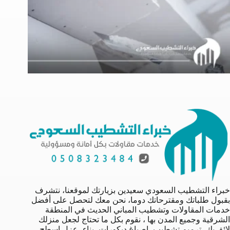
خبراء التشطيب السعودي سعيدين بزيارتك لموقعنا، نتشرف
بقبول طلباتك ومقترحاتك دوما، نحن معك لتحصل على أفضل
خدمات المقاولات وتشطيب المباني الحديث في المنطقة
الشرقية وجميع المدن بها ، نقوم بكل ما تحتاج لجعل منزلك
لائق بك، ترميم تشطيب، اصباغ ديكورات، بناء، عزل اسطح