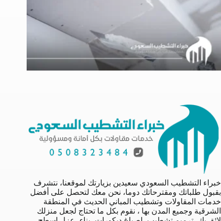
خبراء التشطيب السعودي سعيدين بزيارتك لموقعنا، نتشرف
بقبول طلباتك ومقترحاتك دوما، نحن معك لتحصل على أفضل
خدمات المقاولات وتشطيب المباني الحديث في المنطقة
الشرقية وجميع المدن بها ، نقوم بكل ما تحتاج لجعل منزلك
لائق بك، ترميم تشطيب، اصباغ ديكورات، بناء، عزل اسطح