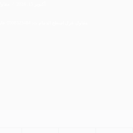
أكتوبر 15, 2024
مقاول
مقاول عزل اسطح الدمام ت: 0508323484 عازل ماء السطح الشرقية