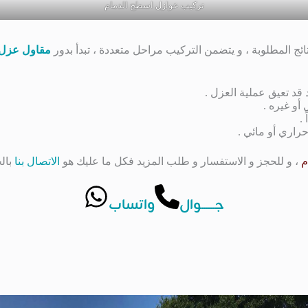
تركيب عوازل اسطح الدمام
ئج المطلوبة ، و يتضمن التركيب مراحل متعددة ، تبدأ بدور
مقاول عزل 
قد تعيق عملية العزل .
أو غيره .
.
راري أو مائي .
م
، و للحجز و الاستفسار و طلب المزيد فكل ما عليك هو
الاتصال بنا
بالج
جــــــوال
واتساب