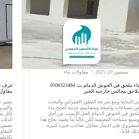
سبتمبر 20, 2025
مقاولات بناء
بناء ملحق في الحوش الدمام ت: 0508323484
لاحق مجالس خارجية الخبر
مقاول 
ي البداية ومع سرعة التطور العمراني والبحث
تتميز 
ن مساحات واسعة وبتصاميم حديثة أصبح بناء
والمرو
لحق في الحوش الدمام الحل الأنسب من أجل
لكل من
وسيع مساحة المعيشة لكن غالباً ما يعتمد نجاح هذا
كذلك، 
لمشروع على اختيار مقاول صاحب خبرة كبيرة
تضمن ا
ذلك فإننا…
المقاو
تكامله