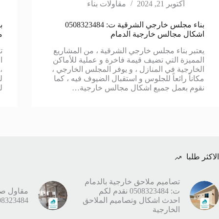
أكتوبر 21, 2024
مقاولات بناء
بناء مجلس خارجي الشرقية ت: 0508323484
اشكال مجالس خارجية الدمام
م
يعتبر بناء مجلس خارجي الشرقية ، من المشاريع
ت
المميزة التي تضيف قيمة فاخرة و عملية للأماكن
ا
الخارجية في المنازل ، و يوفر المجلس الخارجي ،
،
مكاناً رائعاً للجلوس و استقبال الضيوف فيه ، كما
ل
نقوم بعمل جميع اشكال مجالس خارجية…
ل
الاكثر طلبا
تصاميم ملاحق خارجية بالدمام
ت: 0508323484 نقدم لكم
مقاول صيا
احدث اشكال وتصاميم الملاحق
0508323484 صيانة عمائ
الخارجية